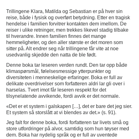
Trillingene Klara, Matilda og Sebastian er på hver sin
reise, både i fysisk og overført betydning. Etter en tragisk
hendelse i familien forvitrer kontakten dem imellom. De
reiser i ulike retninger, men trekkes likevel stadig tilbake
til hverandre. Innen familien finnes det mange
hemmeligheter, og den aller største er det moren som
sitter på. Alt endrer seg når trillingene får vite at noe
usedvanlig skjedde den natta de ble født.
Denne boka tar leseren verden rundt. Den tar opp både
klimaspørsmål, følelsesmessige ytterpunkter og
diversiteten i menneskelige erfaringer. Boka er full av
delikate overdrivelser som forfatteren aldri lar gli over i
harselas. Tvert imot får leseren respekt for det
tilsynelatende avvikende, fordi avvik er det normale.
«Det er et system i galskapen […], det er bare det jeg sier.
Et system så storslått at vi blendes av det.» (s. 91).
Jeg falt for denne boka, fordi forfatteren tar livets små og
store utfordringer på alvor, samtidig som hun tøyser med
dem. Boka har nydelig språk og er full av uventede