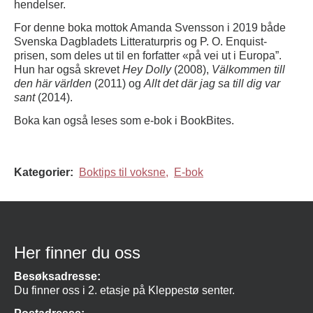
hendelser.
For denne boka mottok Amanda Svensson i 2019 både
Svenska Dagbladets Litteraturpris og P. O. Enquist-
prisen, som deles ut til en forfatter «på vei ut i Europa”.
Hun har også skrevet
Hey Dolly
(2008),
Välkommen till
den här världen
(2011) og
Allt det där jag sa till dig var
sant
(2014).
Boka kan også leses som e-bok i BookBites.
Kategorier:
Boktips til voksne,
E-bok
Her finner du oss
Besøksadresse:
Du finner oss i 2. etasje på Kleppestø senter.