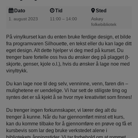
Dato
Tid
Sted
1. august 2023
11:00 – 14:00
Askøy
folkebibliotek
På vinylkurset kan du enten bruke ferdige design, et bilde
fra programvaren Silhouette, en tekst eller du kan lage ditt
eget design. Alt dette hjelper vi deg med på kurset. Du
trenger bare fortelle oss hva du ønsker deg på plagget (t-
skjorte, genser, kjole o.l.), hvis du ønsker å lage noe med
vinyltrykk.
Du kan lage noe til deg selv, venninne, venn, faren din –
mulighetene er uendelige. Vi har sett de stiligste ting og
syntes det er så kjekt å se hvor mye kreativitet som finnes!
Du trenger ingen forkunnskaper, vi lærer deg alt du
trenger å kunne. Når du har gjennomført minst ett kurs,
kan du komme tilbake for å gjennomføre en prøve og få et
kursbevis som lar deg bruke verkstedet alene i
bibliotekets åpningstider. Vi tar forbehold om at rommet