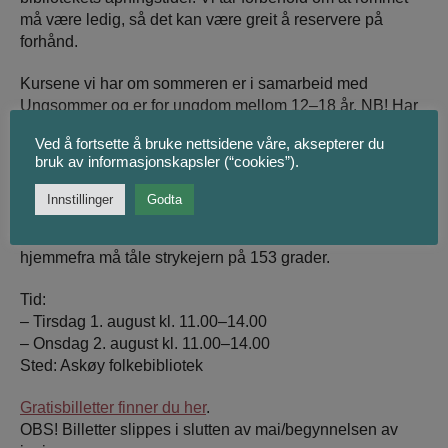
må være ledig, så det kan være greit å reservere på
forhånd.
Kursene vi har om sommeren er i samarbeid med
Ungsommer og er for ungdom mellom 12–18 år. NB! Har
du ungdom i hus og dere ønsker å gjøre noe sammen, så
Ved å fortsette å bruke nettsidene våre, aksepterer du
kan dere melde dere på sammen. For andre kreative
bruk av informasjonskapsler (“cookies”).
voksne, så har vi kurs for alle til høsten igjen.
Innstillinger
Godta
På kurset kan du få en t-skjorte eller et bærenett til å
trykke på, eller du kan ta med noe hjemmefra. Klær
hjemmefra må tåle strykejern på 153 grader.
Tid:
– Tirsdag 1. august kl. 11.00–14.00
– Onsdag 2. august kl. 11.00–14.00
Sted: Askøy folkebibliotek
Gratisbilletter finner du her
.
OBS! Billetter slippes i slutten av mai/begynnelsen av