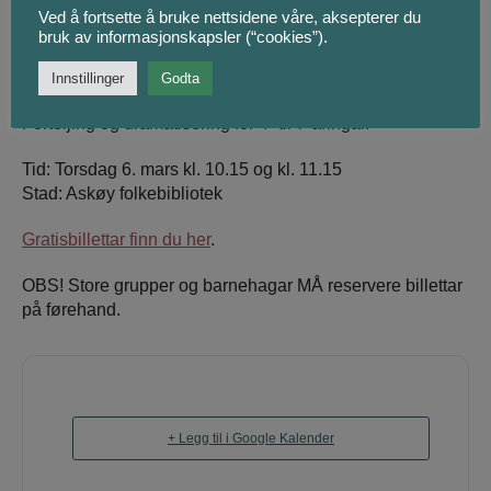
hammaren kan ikkje Tor forsvare gudar og menneske mot
Ved å fortsette å bruke nettsidene våre, aksepterer du
jotnane, som er ein slags troll. Her blir det både torden og
bruk av informasjonskapsler (“cookies”).
brak når Tor må få hjelp til å finne ut kven som har tatt
hammaren.
Innstillinger
Godta
Forteljing og dramatisering for 4- til 7-åringar.
Tid: Torsdag 6. mars kl. 10.15 og kl. 11.15
Stad: Askøy folkebibliotek
Gratisbillettar finn du her
.
OBS! Store grupper og barnehagar MÅ reservere billettar
på førehand.
+ Legg til i Google Kalender