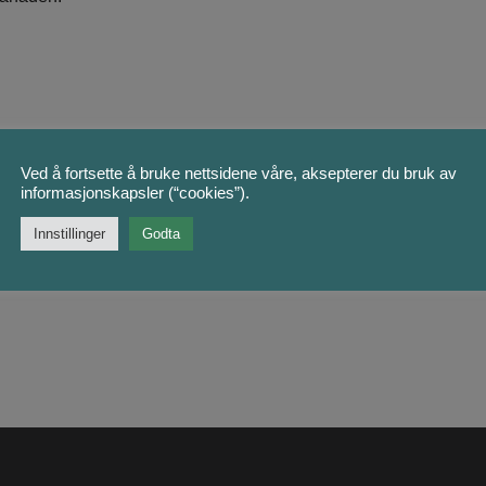
Ved å fortsette å bruke nettsidene våre, aksepterer du bruk av
informasjonskapsler (“cookies”).
en før).
Gratisbillettar finn du her
. OBS! Det er få plassar. Ved 
Innstillinger
Godta