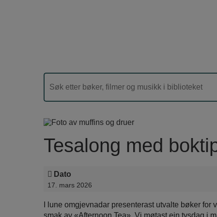
Tesalong med bokti
Dato
17. mars 2026
I lune omgjevnadar presenterast utvalte bøker for va
smak av «Afternoon Tea». Vi møtast ein tysdag i 