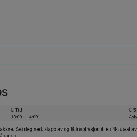
ps
Tid
S
13:00 – 14:00
Askø
ksne. Set deg ned, slapp av og få inspirasjon til eit rikt utval av
månaden.