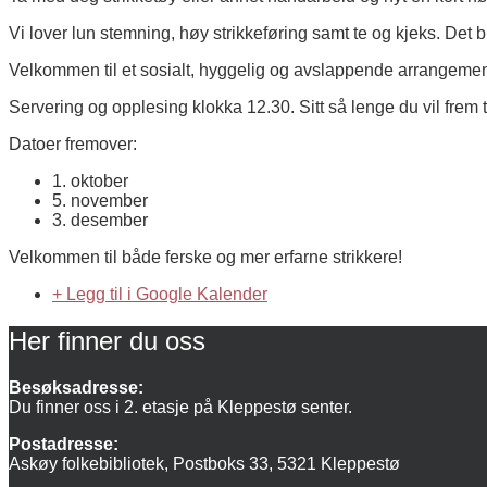
Vi lover lun stemning, høy strikkeføring samt te og kjeks. Det bl
Velkommen til et sosialt, hyggelig og avslappende arrangement
Servering og opplesing klokka 12.30. Sitt så lenge du vil frem t
Datoer fremover:
1. oktober
5. november
3. desember
Velkommen til både ferske og mer erfarne strikkere!
+ Legg til i Google Kalender
Her finner du oss
Besøksadresse:
Du finner oss i 2. etasje på Kleppestø senter.
Postadresse:
Askøy folkebibliotek, Postboks 33, 5321 Kleppestø