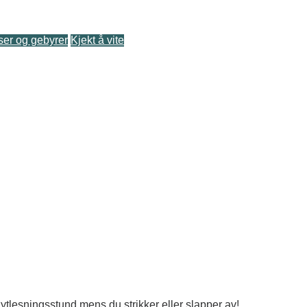
ser og gebyrer
Kjekt å vite
ytlesningsstund mens du strikker eller slapper av!