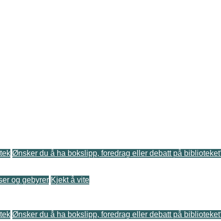
tek
Ønsker du å ha bokslipp, foredrag eller debatt på biblioteke
ser og gebyrer
Kjekt å vite
tek
Ønsker du å ha bokslipp, foredrag eller debatt på biblioteke