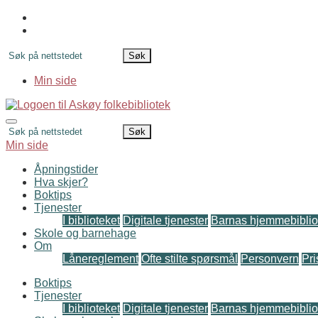
Hopp
til
innhold
Søk
etter
Min side
Meny
Søk
etter
Min side
Åpningstider
Hva skjer?
Boktips
Tjenester
I biblioteket
Digitale tjenester
Barnas hjemmebiblio
Skole og barnehage
Om
Lånereglement
Ofte stilte spørsmål
Personvern
Pri
Boktips
Tjenester
I biblioteket
Digitale tjenester
Barnas hjemmebiblio