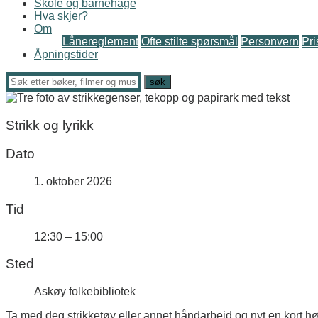
Skole og barnehage
Hva skjer?
Om
Lånereglement
Ofte stilte spørsmål
Personvern
Pri
Åpningstider
Strikk og lyrikk
Dato
1. oktober 2026
Tid
12:30 – 15:00
Sted
Askøy folkebibliotek
Ta med deg strikketøy eller annet håndarbeid og nyt en kort hø