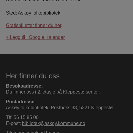
Sted: Askøy folkebibliotek
Gratisbilletter finner du her
.
+ Legg til i Google Kalender
Her finner du oss
Besøksadresse:
Du finner oss i 2. etasje på Kleppestø senter.
Postadresse:
Askøy folkebibliotek, Postboks 33, 5321 Kleppestø
Tlf: 56 15 85 00
E-post:
bibliotek@askoy.kommune.no
Tilgjengelighetserklæring