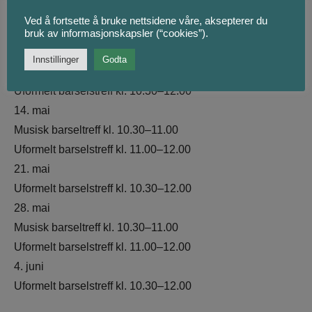
30. april
Ved å fortsette å bruke nettsidene våre, aksepterer du
Musisk barseltreff kl. 10.30–11.00
bruk av informasjonskapsler (“cookies”).
Uformelt barselstreff kl. 11.00–12.00
Innstillinger
Godta
7. mai
Uformelt barselstreff kl. 10.30–12.00
14. mai
Musisk barseltreff kl. 10.30–11.00
Uformelt barselstreff kl. 11.00–12.00
21. mai
Uformelt barselstreff kl. 10.30–12.00
28. mai
Musisk barseltreff kl. 10.30–11.00
Uformelt barselstreff kl. 11.00–12.00
4. juni
Uformelt barselstreff kl. 10.30–12.00