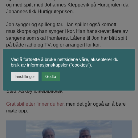
og med spilt med Johannes Kleppevik på Hurtigruten da
Johannes fikk Hurtigruteprisen.
Jon synger og spiller gitar. Han spiller også kornett i
musikkorps og han synger i kor. Han har skrevet flere av
sangene som skal framføres. Låtene til Jon har blitt spilt
på både radio og TV, og er arrangert for kor.
Konserten er gratis og varer i en liten time. Det legges
Ved å fortsette å bruke nettsidene våre, aksepterer du
opp til en hyggelig stund, gjerne med dialog – og allsang
bruk av informasjonskapsler (“cookies”).
på refrengene.
Innstillinger
Godta
Tid: Tirsdag 4. mars kl. 12.00–13.00
Sted: Askøy folkebibliotek
Gratisbilletter finner du her
, men det går også an å bare
møte opp.