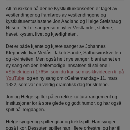
All musikken på denne Kystkulturkonserten er laget av
vestlendinger og framføres av vestlendingene og
kystkulturentusiastene Jon Aadland og Helge Stølshaug
Nilsen. Det er sanger som hyller Vestlandet, strilene,
havet, kysten, livet og kjærligheten.
Det er både kjente og kjære sanger av Johannes
Kleppevik, Ivar Medås, Jakob Sande, Salhusvinskvetten
og -kvintetten. Men også helt nye sanger, blant annet en
ny sang om den heltemodige innsatsen til strilene i
«Strilekrigen i 1765», som du kan se musikkvideoen til på
YouTube,
og en ny sang om «Galnemandag» 11. mars
1822, som var en veldig dramatisk dag for strilene.
Jon og Helge spiller på en rekke kulturarrangement og
institusjoner for å spre glede og godt humør, og har også
spilt på Torgdagen.
Helge synger og spiller gitar og trekkspill. Han synger
også i kor. Dessuten spiller han i flere orkestre, og har til