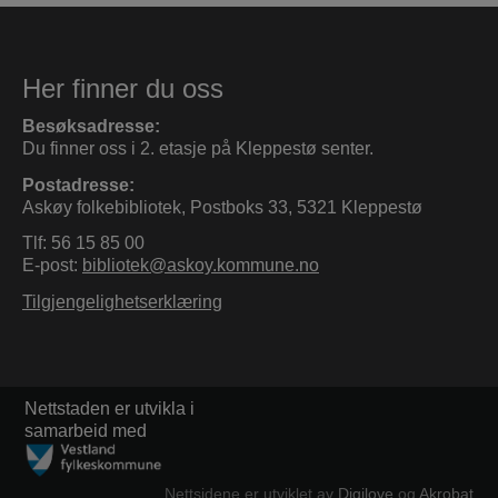
Her finner du oss
Besøksadresse:
Du finner oss i 2. etasje på Kleppestø senter.
Postadresse:
Askøy folkebibliotek, Postboks 33, 5321 Kleppestø
Tlf: 56 15 85 00
E-post:
bibliotek@askoy.kommune.no
Tilgjengelighetserklæring
Nettstaden er utvikla i
samarbeid med
Nettsidene er utviklet av
Digilove
og
Akrobat