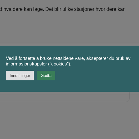
d hva dere kan lage. Det blir ulike stasjoner hvor dere kan
Ved å fortsette å bruke nettsidene våre, aksepterer du bruk av
informasjonskapsler (“cookies”).
Innstillinger
Godta
+ Legg til i Google Kalender