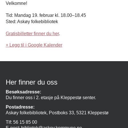
Velkomne!
Tid: Mandag 19. februar kl. 18.00–18.45
Sted: Askøy folkebibliotek
Gratisbilletter finner du her
.
+ Legg til i Google Kalender
Her finner du oss
Besøksadresse:
Du finner oss i 2. etasje på Kleppestø senter.
Postadresse:
Askøy folkebibliotek, Postboks 33, 5321 Kleppestø
Tlf: 56 15 85 00
E-post:
bibliotek@askoy.kommune.no