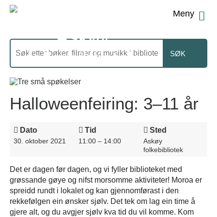
Men
Søk
etter
Halloweenfeiring: 3–11 år
Dato
Tid
Sted
30. oktober 2021
11:00 – 14:00
Askøy
folkebibliotek
Det er dagen før dagen, og vi fyller biblioteket med
grøssande gøye og nifst morsomme aktiviteter! Moroa er
spreidd rundt i lokalet og kan gjennomførast i den
rekkefølgen ein ønsker sjølv. Det tek om lag ein time å
gjere alt, og du avgjer sjølv kva tid du vil komme. Kom