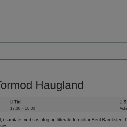
 Tormod Haugland
Tid
S
17:30 – 18:30
Askø
i samtale med sosiolog og litteraturformidlar Berit Bareksten! D
ne».