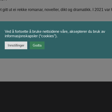
tt ut ei rekke romanar, noveller, dikt og dramatikk. I 2021 var h
Ved å fortsette å bruke nettsidene våre, aksepterer du bruk av
informasjonskapsler (“cookies”).
Innstillinger
Godta