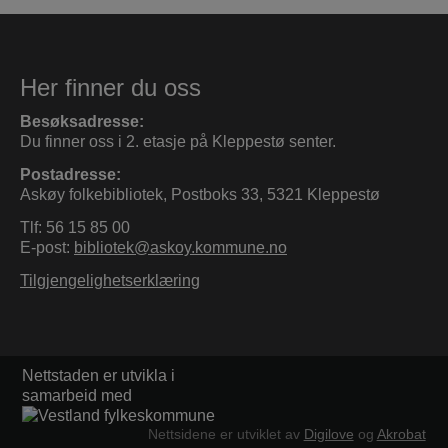
Her finner du oss
Besøksadresse:
Du finner oss i 2. etasje på Kleppestø senter.
Postadresse:
Askøy folkebibliotek, Postboks 33, 5321 Kleppestø
Tlf: 56 15 85 00
E-post:
bibliotek@askoy.kommune.no
Tilgjengelighetserklæring
Nettstaden er utvikla i
samarbeid med
Nettsidene er utviklet av
Digilove
og
Akrobat