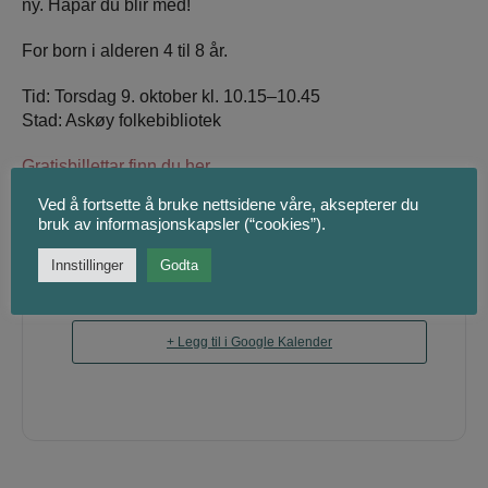
ny. Håpar du blir med!
For born i alderen 4 til 8 år.
Tid: Torsdag 9. oktober kl. 10.15–10.45
Stad: Askøy folkebibliotek
Gratisbillettar finn du her
.
OBS! Store grupper og barnehagar MÅ kjøpe billettar på
Ved å fortsette å bruke nettsidene våre, aksepterer du
førehand.
bruk av informasjonskapsler (“cookies”).
Innstillinger
Godta
+ Legg til i Google Kalender