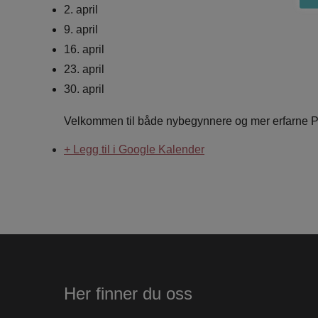
2. april
9. april
16. april
23. april
30. april
Velkommen til både nybegynnere og mer erfarne 
+ Legg til i Google Kalender
Her finner du oss