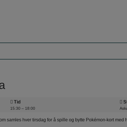
a
Tid
S
15:30 – 18:00
Askø
samles hver tirsdag for å spille og bytte Pokémon-kort med hve