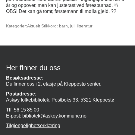
år og oppover, men kan justerast ved førespurnad. ☃️
OBS! Det kan gå tomt; førstemann til mølla gjeld. ??
Kategorier:
Aktuelt
Stikkord:
barn
,
jul
,
litteratur
Her finner du oss
Besøksadresse:
Du finner oss i 2. etasje på Kleppestø senter.
Postadresse:
Askøy folkebibliotek, Postboks 33, 5321 Kleppestø
Tlf: 56 15 85 00
E-post:
bibliotek@askoy.kommune.no
Tilgjengelighetserklæring