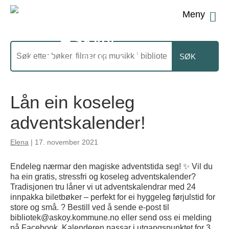
Men
Søk
etter
Lån ein koseleg
adventskalender!
Elena
|
17. november 2021
Endeleg nærmar den magiske adventstida seg! ✨ Vil du
ha ein gratis, stressfri og koseleg adventskalender?
Tradisjonen tru låner vi ut adventskalendrar med 24
innpakka biletbøker – perfekt for ei hyggeleg førjulstid for
store og små. ? Bestill ved å sende e-post til
bibliotek@askoy.kommune.no eller send oss ei melding
på Facebook. Kalenderen passar i utgangspunktet for 3