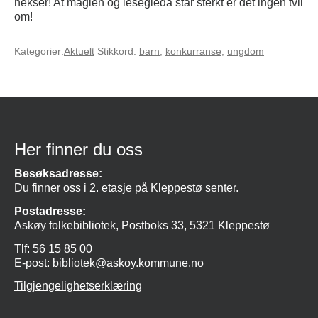
hekser! At magien og lesegleda står sterkt er det ingen tvil
om!
Kategorier:
Aktuelt
Stikkord:
barn
,
konkurranse
,
ungdom
Her finner du oss
Besøksadresse:
Du finner oss i 2. etasje på Kleppestø senter.
Postadresse:
Askøy folkebibliotek, Postboks 33, 5321 Kleppestø
Tlf: 56 15 85 00
E-post:
bibliotek@askoy.kommune.no
Tilgjengelighetserklæring