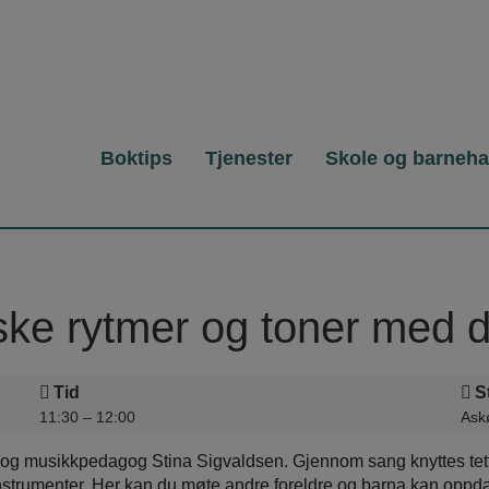
Boktips
Tjenester
Skole og barneh
ske rytmer og toner med 
Tid
S
11:30 – 12:00
Askø
og musikkpedagog Stina Sigvaldsen. Gjennom sang knyttes tett
meinstrumenter. Her kan du møte andre foreldre og barna kan oppd