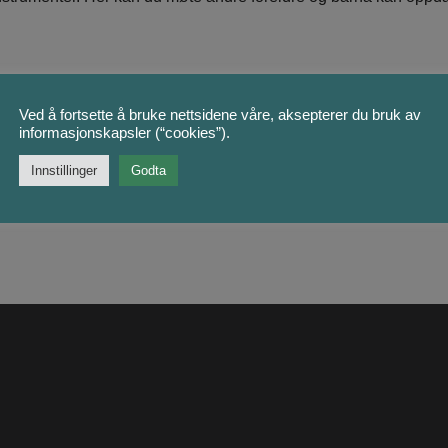
Ved å fortsette å bruke nettsidene våre, aksepterer du bruk av
informasjonskapsler (“cookies”).
Innstillinger
Godta