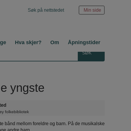
Søk
Min side
etter
age
Hva skjer?
Om
Åpningstider
de yngste
ted
y folkebibliotek
e bånd mellom foreldre og barn. På de musikalske
age andre barn.