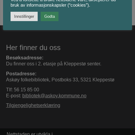
bruk av informasjonskapsler (“cookies”).
Kategorier:
Aktuelt
Innstillinger
Godta
Her finner du oss
Besøksadresse:
Du finner oss i 2. etasje på Kleppestø senter.
Postadresse:
Askøy folkebibliotek, Postboks 33, 5321 Kleppestø
Tlf: 56 15 85 00
E-post:
bibliotek@askoy.kommune.no
Tilgjengelighetserklæring
Nettstaden er utvikla i