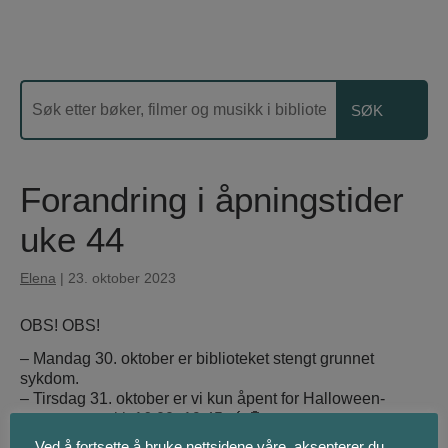
Forandring i åpningstider
uke 44
Elena
|
23. oktober 2023
OBS! OBS!
– Mandag 30. oktober er biblioteket stengt grunnet
sykdom.
– Tirsdag 31. oktober er vi kun åpent for Halloween-
arrangement kl. 16.00–19.45. 🎃👻
Ved å fortsette å bruke nettsidene våre, aksepterer du